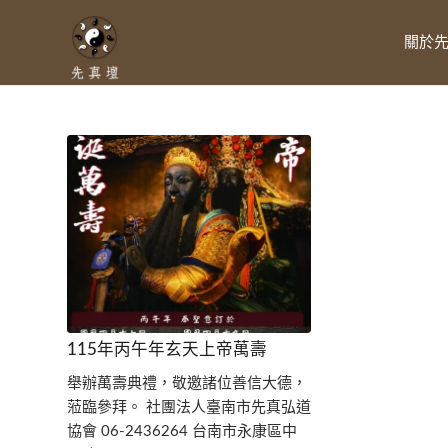
關於
115年丙午年玄天上帝萬壽
舉辦萬壽典禮，敬邀諸位善信大德，
蒞臨參拜。 社團法人臺南市先真弘道
協會 06-2436264 台南市永康區中