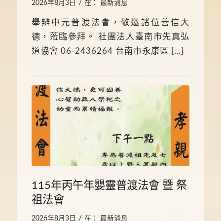
/
2026年8月3日
在：
最新消息
舉辨中元普渡法會，敬邀諸位善信大
德，蒞臨參拜。 社團法人臺南市先真弘
道協會 06-2436264 台南市永康區 […]
115年丙午年嬰靈普渡法會 暨 祭
祖法會
/
2026年8月3日
在：
最新消息