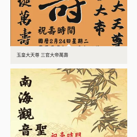
玉皇大天尊 三官大帝萬壽