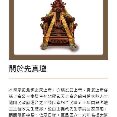
關於先真壇
本壇奉祀北極玄天上帝，亦稱玄武上帝、真武上帝俗
稱上帝公。本壇主神北極玄天上帝之緣由係大陸人士
隨國民政府遷台之老榮民奉祀至民國五十年間與老壇
主王健政先生結緣，並由王健政先生恭請回家鎮宅，
期間屢顯神蹟、信眾日增。至民國八十六年為擴大濟