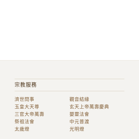
宗教服務
濟世問事
觀音結緣
玉皇大天尊
玄天上帝萬壽慶典
三官大帝萬壽
嬰靈法會
祭祖法會
中元普渡
太歲燈
光明燈