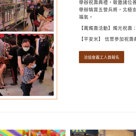
舉辦祝壽典禮，敬邀諸位
舉辦犒賞五營兵將，北極
福氣。
【萬燭壽活動】燭光祝壽
【平安米】 信眾參加祝壽
洽協會義工人員報名