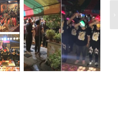
壽
來年平
活力義工熱歌競舞方式替玄天上帝祝
備各項
信眾感謝玄天上帝幫助及一群年輕有