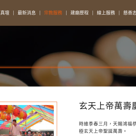
先真壇
最新消息
宗教服務
建廟歷程
線上服務
慈善
玄天上帝萬壽
時維季春三月，天賜鴻福
極玄天上帝聖誕萬壽。