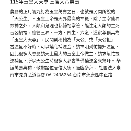
115年玉皇大天尊 三官大帝萬壽
農曆的正月初九訂為玉皇萬壽之日，也就是民間所說的
「天公生」。玉皇上帝是天界最高的神祗，除了主宰仙界
眾神之外，人類和鬼魂也都歸祂掌管，能注定人類的生死
吉凶禍福，總管三界、十方、四生、六道，道家尊稱其為
「玉皇大天尊」，民間則稱祂為「天公」或「天公祖」。
當運氣不好時，可以燒化補運金，請神明幫忙提升運氣，
因此很多人會懇請天上最大的玉皇上帝做主，請求幫忙提
運補氣，所以天公生時很多人都會準備補運金來祭拜。 舉
辦萬壽典禮，敬邀諸位善信大德，蒞臨參拜。 社團法人臺
南市先真弘道協會 06-2436264 台南市永康區中正路…