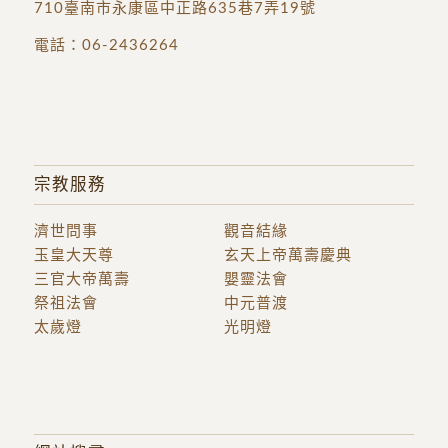
710臺南市永康區中正路635巷7弄19號
電話：
06-2436264
宗教服務
濟世問事
觀音結緣
玉皇大天尊
玄天上帝萬壽慶典
三官大帝萬壽
嬰靈法會
祭祖法會
中元普渡
太歲燈
光明燈