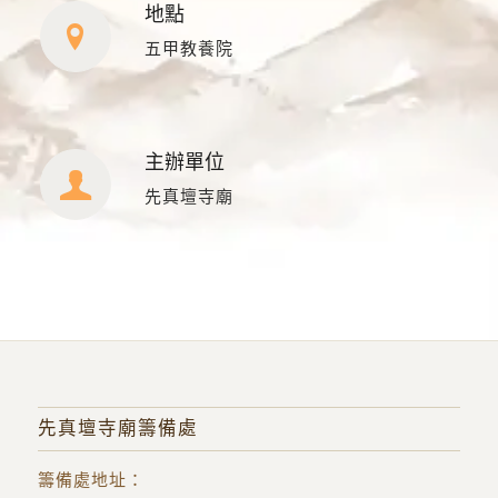
地點
五甲教養院
主辦單位
先真壇寺廟
先真壇寺廟籌備處
籌備處地址
：