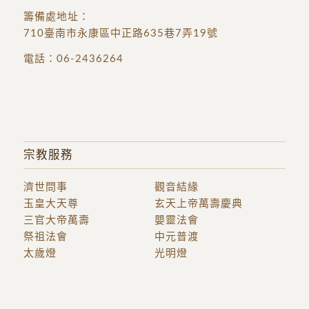
籌備處地址
：
710臺南市永康區中正路635巷7弄19號
電話：
06-2436264
宗教服務
濟世問事
觀音結緣
玉皇大天尊
玄天上帝萬壽慶典
三官大帝萬壽
嬰靈法會
祭祖法會
中元普渡
太歲燈
光明燈