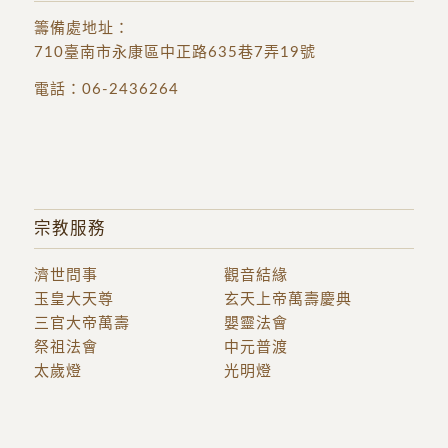
籌備處地址
：
710臺南市永康區中正路635巷7弄19號
電話：
06-2436264
宗教服務
濟世問事
觀音結緣
玉皇大天尊
玄天上帝萬壽慶典
三官大帝萬壽
嬰靈法會
祭祖法會
中元普渡
太歲燈
光明燈