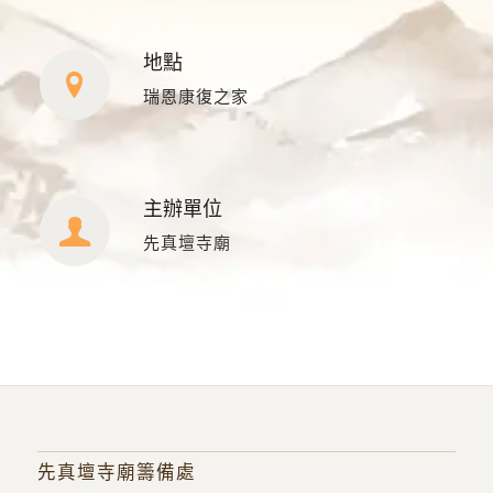
地點
瑞恩康復之家
主辦單位
先真壇寺廟
先真壇寺廟籌備處