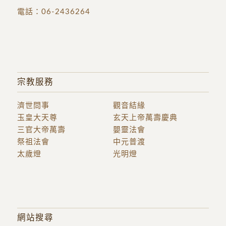
電話：
06-2436264
宗教服務
濟世問事
觀音結緣
玉皇大天尊
玄天上帝萬壽慶典
三官大帝萬壽
嬰靈法會
祭祖法會
中元普渡
太歲燈
光明燈
網站搜尋