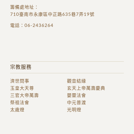
籌備處地址
：
710臺南市永康區中正路635巷7弄19號
電話：
06-2436264
宗教服務
濟世問事
觀音結緣
玉皇大天尊
玄天上帝萬壽慶典
三官大帝萬壽
嬰靈法會
祭祖法會
中元普渡
太歲燈
光明燈