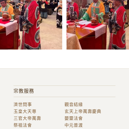
宗教服務
濟世問事
觀音結緣
玉皇大天尊
玄天上帝萬壽慶典
三官大帝萬壽
嬰靈法會
祭祖法會
中元普渡