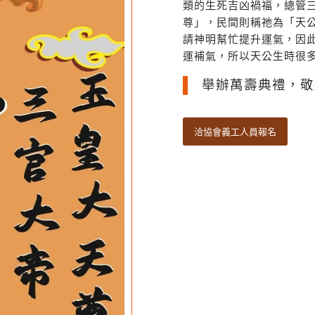
類的生死吉凶禍福，總管
尊」，民間則稱祂為「天
請神明幫忙提升運氣，因
運補氣，所以天公生時很
舉辦萬壽典禮，敬
洽協會義工人員報名