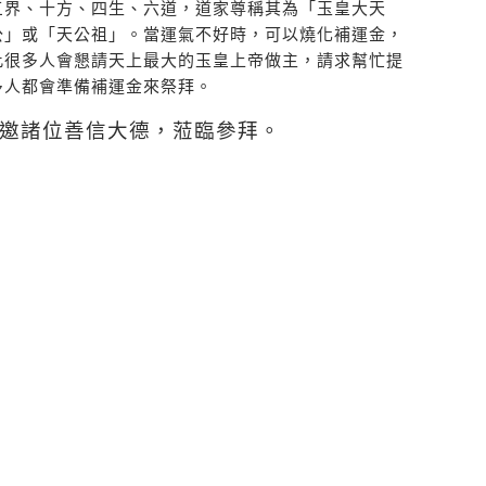
三界、十方、四生、六道，道家尊稱其為「玉皇大天
公」或「天公祖」。當運氣不好時，可以燒化補運金，
此很多人會懇請天上最大的玉皇上帝做主，請求幫忙提
多人都會準備補運金來祭拜。
邀諸位善信大德，蒞臨參拜。