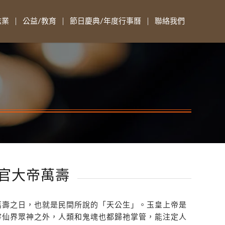
志業
公益/教育
節日慶典/年度行事曆
聯絡我們
三官大帝萬壽
萬壽之日，也就是民間所說的「天公生」。玉皇上帝是
宰仙界眾神之外，人類和鬼魂也都歸祂掌管，能注定人