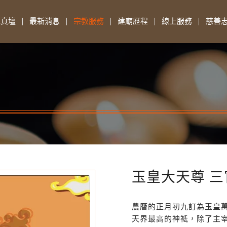
先真壇
最新消息
宗教服務
建廟歷程
線上服務
慈善
玉皇大天尊 
農曆的正月初九訂為玉皇
天界最高的神祗，除了主