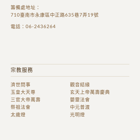
籌備處地址
：
710臺南市永康區中正路635巷7弄19號
電話：
06-2436264
宗教服務
濟世問事
觀音結緣
玉皇大天尊
玄天上帝萬壽慶典
三官大帝萬壽
嬰靈法會
祭祖法會
中元普渡
太歲燈
光明燈