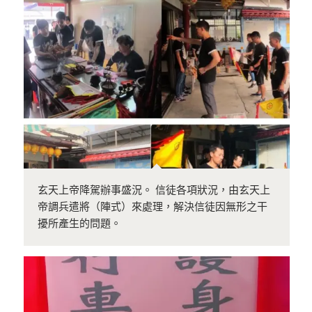
玄天上帝降駕辦事盛況。 信徒各項狀況，由玄天上
帝調兵遣將（陣式）來處理，解決信徒因無形之干
擾所產生的問題。