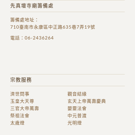
先真壇寺廟籌備處
籌備處地址
：
710臺南市永康區中正路635巷7弄19號
電話：
06-2436264
宗教服務
濟世問事
觀音結緣
玉皇大天尊
玄天上帝萬壽慶典
三官大帝萬壽
嬰靈法會
祭祖法會
中元普渡
太歲燈
光明燈