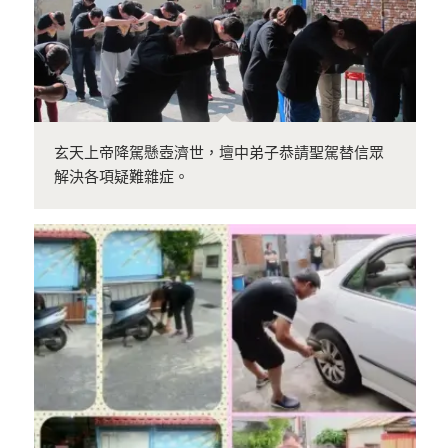
玄天上帝降駕懸壺濟世，壇中弟子恭請聖駕替信眾
解決各項疑難雜症。