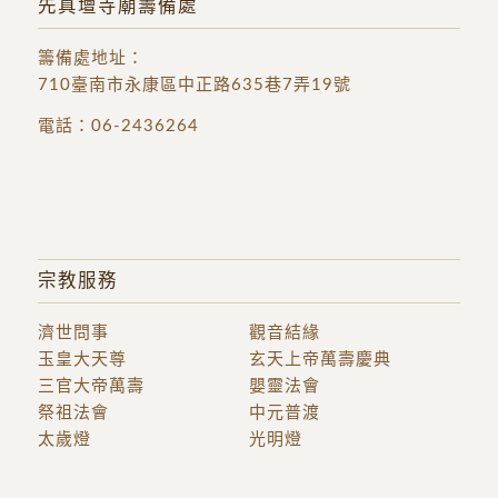
先真壇寺廟籌備處
籌備處地址
：
710臺南市永康區中正路635巷7弄19號
電話：
06-2436264
宗教服務
濟世問事
觀音結緣
玉皇大天尊
玄天上帝萬壽慶典
三官大帝萬壽
嬰靈法會
祭祖法會
中元普渡
太歲燈
光明燈