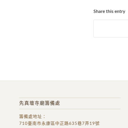
Share this entry
先真壇寺廟籌備處
籌備處地址
：
710臺南市永康區中正路635巷7弄19號