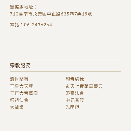
籌備處地址
：
710臺南市永康區中正路635巷7弄19號
電話：
06-2436264
宗教服務
濟世問事
觀音結緣
玉皇大天尊
玄天上帝萬壽慶典
三官大帝萬壽
嬰靈法會
祭祖法會
中元普渡
太歲燈
光明燈