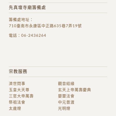
先真壇寺廟籌備處
籌備處地址
：
710臺南市永康區中正路635巷7弄19號
電話：
06-2436264
宗教服務
濟世問事
觀音結緣
玉皇大天尊
玄天上帝萬壽慶典
三官大帝萬壽
嬰靈法會
祭祖法會
中元普渡
太歲燈
光明燈