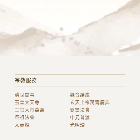
宗教服務
濟世問事
觀音結緣
玉皇大天尊
玄天上帝萬壽慶典
三官大帝萬壽
嬰靈法會
祭祖法會
中元普渡
太歲燈
光明燈