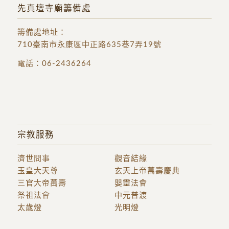
先真壇寺廟籌備處
籌備處地址
：
710臺南市永康區中正路635巷7弄19號
電話：
06-2436264
宗教服務
濟世問事
觀音結緣
玉皇大天尊
玄天上帝萬壽慶典
三官大帝萬壽
嬰靈法會
祭祖法會
中元普渡
太歲燈
光明燈