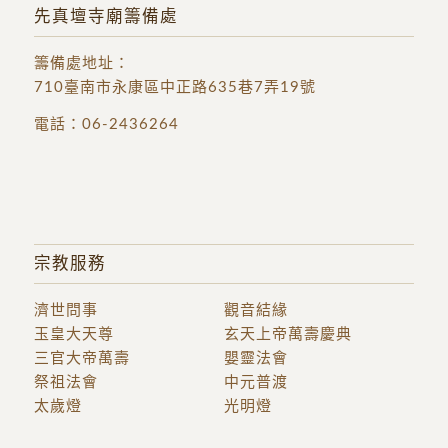
先真壇寺廟籌備處
籌備處地址
：
710臺南市永康區中正路635巷7弄19號
電話：
06-2436264
宗教服務
濟世問事
觀音結緣
玉皇大天尊
玄天上帝萬壽慶典
三官大帝萬壽
嬰靈法會
祭祖法會
中元普渡
太歲燈
光明燈