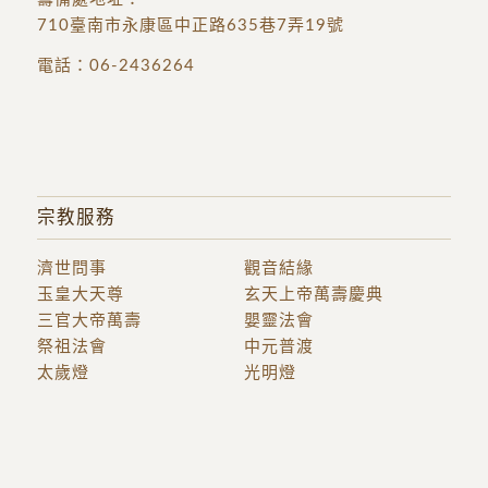
710臺南市永康區中正路635巷7弄19號
電話：
06-2436264
宗教服務
濟世問事
觀音結緣
玉皇大天尊
玄天上帝萬壽慶典
三官大帝萬壽
嬰靈法會
祭祖法會
中元普渡
太歲燈
光明燈