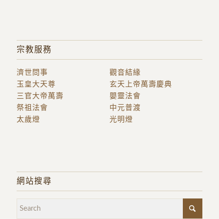
宗教服務
濟世問事
觀音結緣
玉皇大天尊
玄天上帝萬壽慶典
三官大帝萬壽
嬰靈法會
祭祖法會
中元普渡
太歲燈
光明燈
網站搜尋