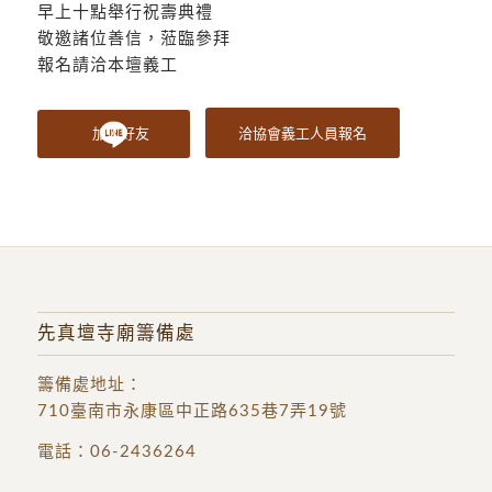
早上十點舉行祝壽典禮
敬邀諸位善信，蒞臨參拜
報名請洽本壇義工
加入好友
洽協會義工人員報名
先真壇寺廟籌備處
籌備處地址
：
710臺南市永康區中正路635巷7弄19號
電話：
06-2436264