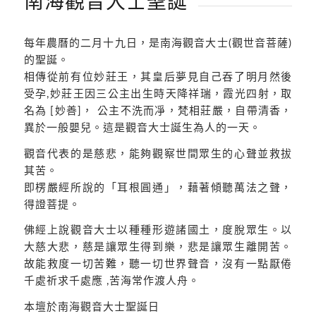
南海觀音大士聖誕
每年農曆的二月十九日，是南海觀音大士(觀世音菩薩)
的聖誕。
相傳從前有位妙莊王，其皇后夢見自己吞了明月然後
受孕,妙莊王因三公主出生時天降祥瑞，霞光四射，取
名為 [妙善]， 公主不洗而凈，梵相莊嚴，自帶清香，
異於一般嬰兒。這是觀音大士誕生為人的一天。
觀音代表的是慈悲，能夠觀察世間眾生的心聲並救拔
其苦。
即楞嚴經所說的「耳根圓通」，藉著傾聽萬法之聲，
得證菩提。
佛經上說觀音大士以種種形遊諸國土，度脫眾生。以
大慈大悲，慈是讓眾生得到樂，悲是讓眾生離開苦。
故能救度一切苦難，聽一切世界聲音，沒有一點厭倦
千處祈求千處應 ,苦海常作渡人舟。
本壇於南海觀音大士聖誕日