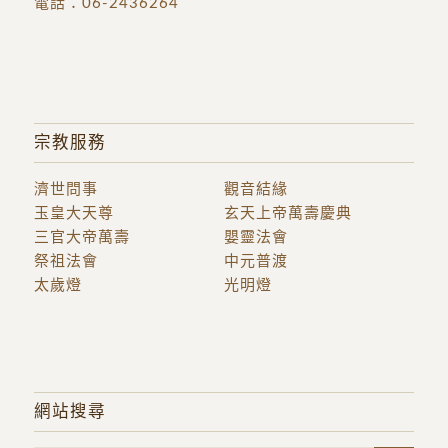
電話：
06-2436264
宗教服務
濟世問事
觀音結緣
玉皇大天尊
玄天上帝萬壽慶典
三官大帝萬壽
嬰靈法會
祭祖法會
中元普渡
太歲燈
光明燈
網站搜尋