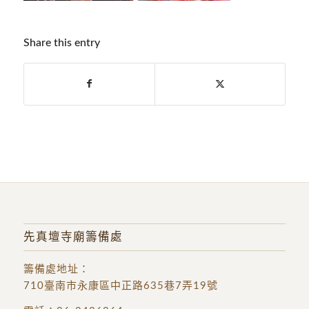
Share this entry
先真壇寺廟籌備處
籌備處地址
：
710臺南市永康區中正路635巷7弄19號