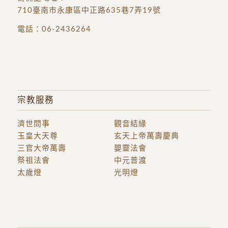
710臺南市永康區中正路635巷7弄19號
電話：
06-2436264
宗教服務
濟世問事
觀音結緣
玉皇大天尊
玄天上帝萬壽慶典
三官大帝萬壽
嬰靈法會
祭祖法會
中元普渡
太歲燈
光明燈