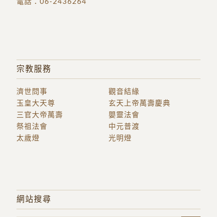
電話：
06-2436264
宗教服務
濟世問事
觀音結緣
玉皇大天尊
玄天上帝萬壽慶典
三官大帝萬壽
嬰靈法會
祭祖法會
中元普渡
太歲燈
光明燈
網站搜尋