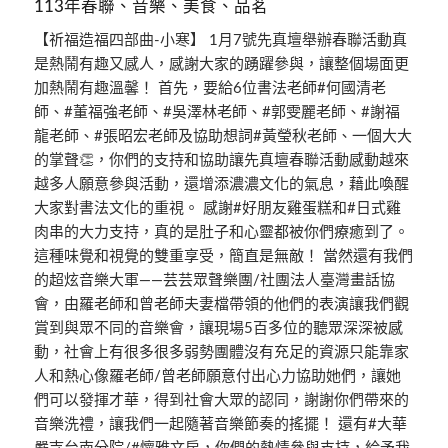
113年春聯、音樂、美食、品茗
【祈福造福四部曲-小寒】 1月7號先真壇舉辦春聯活動真
是熱鬧有趣又感人，感謝大家的踴躍參與，讓整個場面更
加熱鬧有趣溫馨！ 首先，要給6位書法老師#何國清老
師、#董福強老師、#吳澤林老師、#郭雯麗老師、#謝福
龍老師、#張昭宏老師及協助想詞#黃瑩秋老師、一個大大
的掌聲👏，你們的支持和協助讓先真壇春聯活動感動越來
越多人願意參與活動，還增添濃濃文化的氣息，藉此喚醒
大家對書法文化的重視。 感謝#好朋友雞蛋糕和#日式雞
肉串的大力支持，真的是肚子和心靈都被你們療癒到了。
這種味覺和視覺的雙重享受，簡直是無敵！ 當然還有我們
的超炫音樂大軍——芸芸眾聲樂團/社團法人臺灣畫話協
會，由羅老師和曾老師夫妻檔帶領的他們的表演讓我們觀
賞到與眾不同的音樂會，讓現場5百多位的聽眾深深被感
動，社會上有很多很多弱勢團體沒有充足的資源只能靠家
人和熱心像羅老師/曾老師願意付出心力協助她們，讓她
們可以發揮才華，得到社會大眾的認同，謝謝你們帶來的
音樂洗禮，讓我們一起隨著音樂節奏的搖擺！ 還有#大華