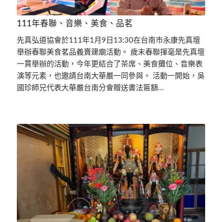
111年春聯、音樂、美食、品茗
先真弘道協會於111年1月9日13:30在台南市永康先真壇
舉辦春聯美食茗品義賣建廟活動。 歲末春聯揮毫是先真壇
一貫舉辦的活動，今年更結合了茶席、美食攤位、音樂表
演等元素，也邀請台南大華嚴一同參與。 活動一開始，吳
國珍師兄代表大華嚴台南分會贈送書法匾額…