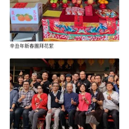
辛丑年新春團拜花絮