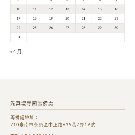
10
11
12
13
14
15
16
17
18
19
20
21
22
23
24
25
26
27
28
29
30
31
« 4 月
先真壇寺廟籌備處
籌備處地址
：
710臺南市永康區中正路635巷7弄19號