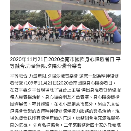
2020年11月21日2020臺南市國際身心障礙者日 平
等融合.力量無限.夕陽沙灘音樂會
平等融合.力量無限.夕陽沙灘音樂會 邀您一起為精神復健
者發聲 (109年11月21日)2020台南國際身心障礙者日，
在安平觀夕平台現場除了舞台上主場 傑出身障者暨績優服
務人員表揚活動、身心障礙朋友才藝表演、身心障礙機構
團體展售、輔具體驗、在地小農創意市集外，另由先真弘
道協會發起的支持精神復健陪伴接力服務的簽名活動，現
場免費發送印有陪伴無價的汽球，讓整個會場充滿溫馨熱
鬧的氣氛。 先真弘道協會，二年來服務近四十家的教養院