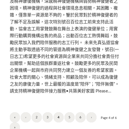
及精神康復機構，深感精神復健機構與弱勢精神復健者之
困境。精神復健的過程與社會環境息息相關，其困難、複
雜，僅靠單一資源是不夠的。鑒於民眾對於精神復健者的
了解不足及誤解，這次特別號召百位志工前來支持此活
動，協會志工用掌聲鼓舞在舞台上表演的復健單位；用實
際行動購買機構出售的商品；出動百位志工熱情舞蹈，鼓
勵民眾加入我們陪伴服務的志工行列。 未來先真弘道協會
將主動爭取透過不同的管道為精神復健之友發聲，號召(一
日志工)希望更多的社會資源與企業來共同分擔社會責任付
出關懷，幫助這個族群重返社會。鼓勵更多的民眾及民間
企業機構一起與市府共同努力建立一個友善的希望家園。
社會大眾的關心、情緒支持、照顧及陪伴，可以成為復健
之友的康復力量，世上最暖的溫度是”陪伴”；”陪伴無價”。
請支持精神復健陪伴接力服務•共築美好家園 Please…
«
‹
2
3
4
5
6
›
Page 4 of 6
»