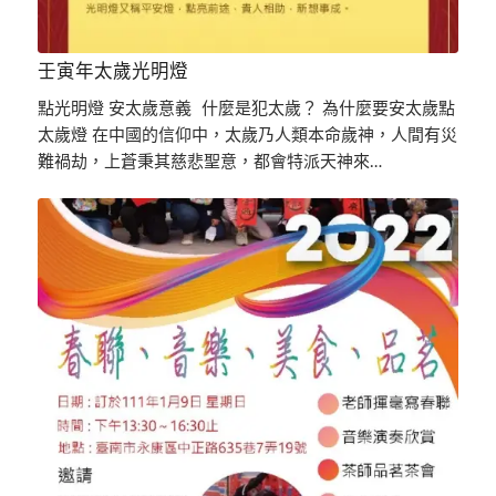
壬寅年太歲光明燈
點光明燈 安太歲意義 什麼是犯太歲？ 為什麼要安太歲點
太歲燈 在中國的信仰中，太歲乃人類本命歲神，人間有災
難禍劫，上蒼秉其慈悲聖意，都會特派天神來…