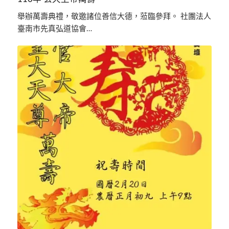
舉辦萬壽典禮，敬邀諸位善信大德，蒞臨參拜。 社團法人
臺南市先真弘道協會…