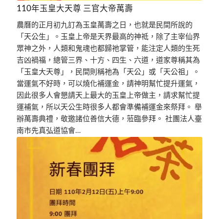
110年玉皇大天尊 三官大帝萬壽
農曆的正月初九訂為玉皇萬壽之日，也就是民間所說的
「天公生」。玉皇上帝是天界最高的神祗，除了主宰仙界
眾神之外，人類和鬼魂也都歸祂掌管，能注定人類的生死
吉凶禍福，總管三界、十方、四生、六道，道家尊稱其為
「玉皇大天尊」，民間則稱祂為「天公」或「天公祖」。
當運氣不好時，可以燒化補運金，請神明幫忙提升運氣，
因此很多人會懇請天上最大的玉皇上帝做主，請求幫忙提
運補氣，所以天公生時很多人都會準備補運金來祭拜。 舉
辦萬壽典禮，敬邀諸位善信大德，蒞臨參拜。 社團法人臺
南市先真弘道協會…