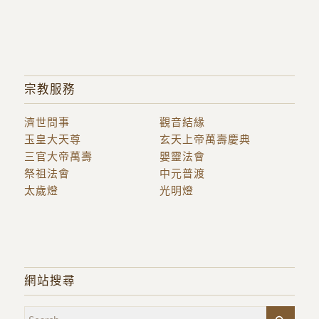
宗教服務
濟世問事
觀音結緣
玉皇大天尊
玄天上帝萬壽慶典
三官大帝萬壽
嬰靈法會
祭祖法會
中元普渡
太歲燈
光明燈
網站搜尋