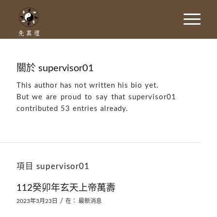
關於
supervisor01
This author has not written his bio yet.
But we are proud to say that
supervisor01
contributed 53 entries already.
項目 supervisor01
112癸卯年玄天上帝萬壽
/
2023年3月23日
在：
最新消息