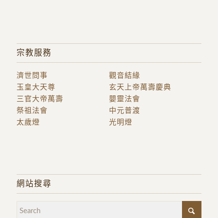
宗教服務
濟世問事
觀音結緣
玉皇大天尊
玄天上帝萬壽慶典
三官大帝萬壽
嬰靈法會
祭祖法會
中元普渡
太歲燈
光明燈
網站搜尋