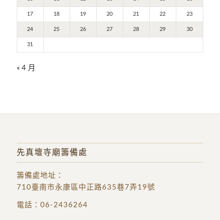
17
18
19
20
21
22
23
24
25
26
27
28
29
30
31
« 4 月
先真壇寺廟籌備處
籌備處地址
：
710臺南市永康區中正路635巷7弄19號
電話：
06-2436264