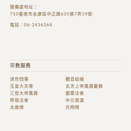
籌備處地址
：
710臺南市永康區中正路635巷7弄19號
電話：
06-2436264
宗教服務
濟世問事
觀音結緣
玉皇大天尊
玄天上帝萬壽慶典
三官大帝萬壽
嬰靈法會
祭祖法會
中元普渡
太歲燈
光明燈