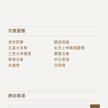
宗教服務
濟世問事
觀音結緣
玉皇大天尊
玄天上帝萬壽慶典
三官大帝萬壽
嬰靈法會
祭祖法會
中元普渡
太歲燈
光明燈
網站搜尋