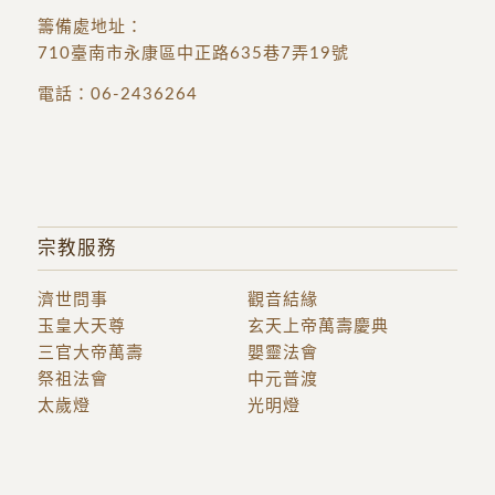
籌備處地址
：
710臺南市永康區中正路635巷7弄19號
電話：
06-2436264
宗教服務
濟世問事
觀音結緣
玉皇大天尊
玄天上帝萬壽慶典
三官大帝萬壽
嬰靈法會
祭祖法會
中元普渡
太歲燈
光明燈