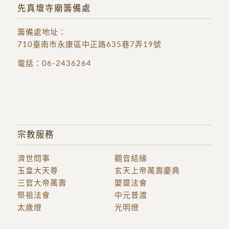
先真壇寺廟籌備處
籌備處地址
：
710臺南市永康區中正路635巷7弄19號
電話：
06-2436264
宗教服務
濟世問事
觀音結緣
玉皇大天尊
玄天上帝萬壽慶典
三官大帝萬壽
嬰靈法會
祭祖法會
中元普渡
太歲燈
光明燈