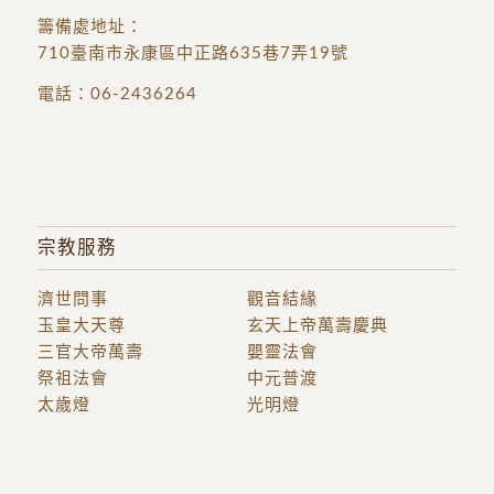
籌備處地址
：
710臺南市永康區中正路635巷7弄19號
電話：
06-2436264
宗教服務
濟世問事
觀音結緣
玉皇大天尊
玄天上帝萬壽慶典
三官大帝萬壽
嬰靈法會
祭祖法會
中元普渡
太歲燈
光明燈