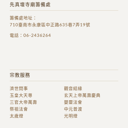
先真壇寺廟籌備處
籌備處地址
：
710臺南市永康區中正路635巷7弄19號
電話：
06-2436264
宗教服務
濟世問事
觀音結緣
玉皇大天尊
玄天上帝萬壽慶典
三官大帝萬壽
嬰靈法會
祭祖法會
中元普渡
太歲燈
光明燈