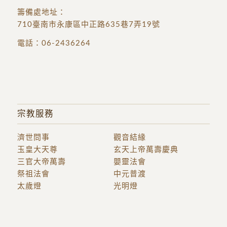
籌備處地址
：
710臺南市永康區中正路635巷7弄19號
電話：
06-2436264
宗教服務
濟世問事
觀音結緣
玉皇大天尊
玄天上帝萬壽慶典
三官大帝萬壽
嬰靈法會
祭祖法會
中元普渡
太歲燈
光明燈