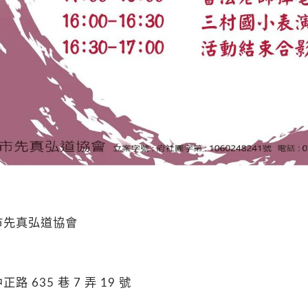
市先真弘道協會
中正路
635
巷
7
弄
19
號