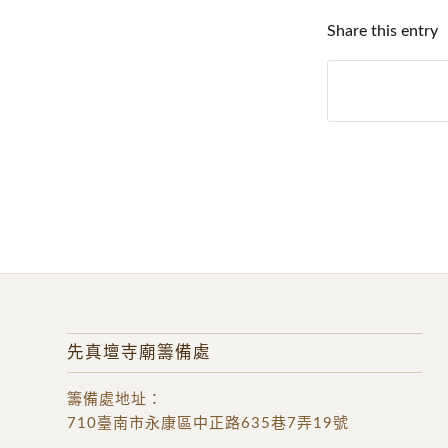
Share this entry
先真壇寺廟籌備處
籌備處地址
：
710臺南市永康區中正路635巷7弄19號