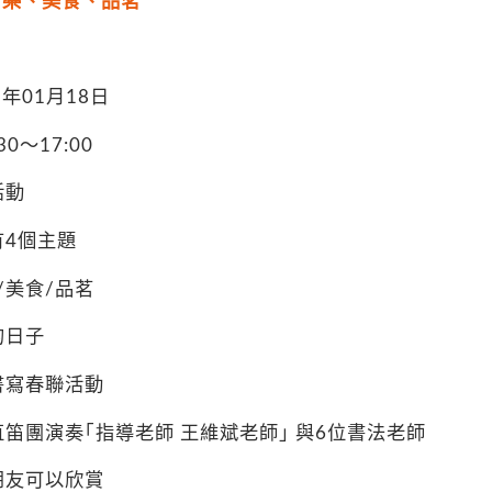
音樂、美食、品茗
5
年
01
月
18
日
30
～
17:00
活動
有
4
個主題
/
美食
/
品茗
的日子
書寫春聯活動
直笛團演奏
｢指導老師
王維斌老師
｣
與
6
位書法老師
朋友可以欣賞