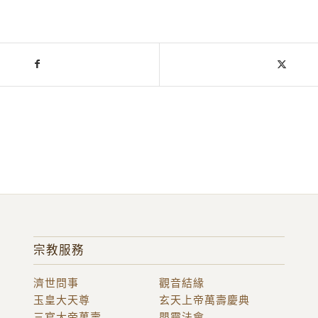
宗教服務
濟世問事
觀音結緣
玉皇大天尊
玄天上帝萬壽慶典
三官大帝萬壽
嬰靈法會