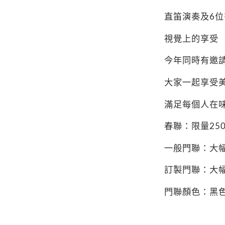
直笛演奏及
6
位
視覺上的享受
今年同時有邀
大家一起享受
滿足每個人在
春聯：限量
25
一般門聯：大
訂製門聯：大
門聯顏色：黑