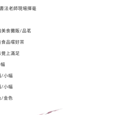
書法老師現場揮毫
請美食攤販
/
品茗
美食品嚐好茶
味覺上滿足
0
幅
幅
/
小幅
幅
/
小幅
色
/
金色