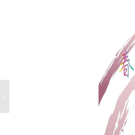
丙午年太歲光明燈