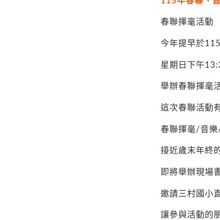
115年春聯、
春聯揮毫活動
今年提早於
11
星期日下午
13:
舉辦春聯揮毫
這次春聯活動
春聯揮毫
/
音樂
接近歲末年終
即將舉辦現場
邀請三村國小
讓參與活動的