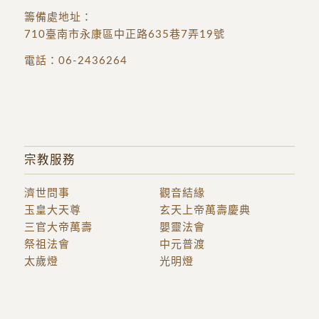
籌備處地址
：
710臺南市永康區中正路635巷7弄19號
電話：
06-2436264
宗教服務
濟世問事
觀音結緣
玉皇大天尊
玄天上帝萬壽慶典
三官大帝萬壽
嬰靈法會
祭祖法會
中元普渡
太歲燈
光明燈