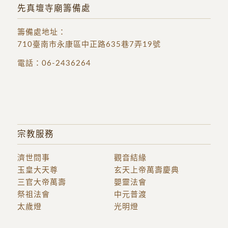
先真壇寺廟籌備處
籌備處地址
：
710臺南市永康區中正路635巷7弄19號
電話：
06-2436264
宗教服務
濟世問事
觀音結緣
玉皇大天尊
玄天上帝萬壽慶典
三官大帝萬壽
嬰靈法會
祭祖法會
中元普渡
太歲燈
光明燈