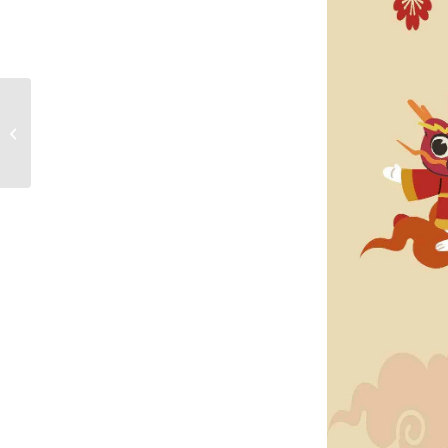
甲辰年太歲光明燈