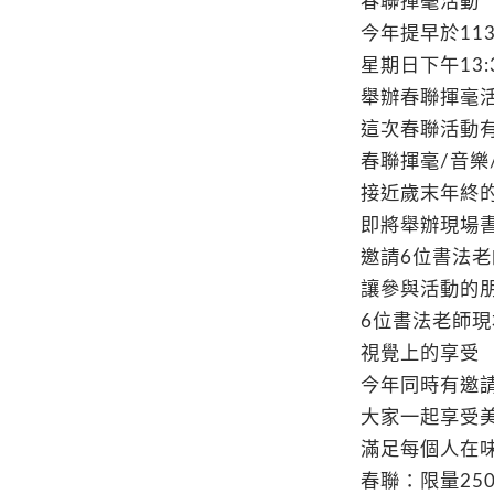
春聯揮毫活動
今年提早於113
星期日下午13:3
舉辦春聯揮毫
這次春聯活動
春聯揮毫/音樂
接近歲末年終
即將舉辦現場
邀請6位書法老
讓參與活動的
6位書法老師
視覺上的享受
今年同時有邀
大家一起享受
滿足每個人在
春聯：限量25