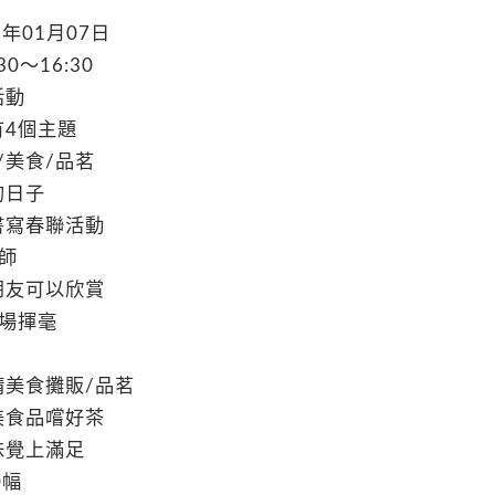
年01月07日
0～16:30
活動
有4個主題
/美食/品茗
的日子
書寫春聯活動
師
朋友可以欣賞
現場揮毫
請美食攤販/品茗
美食品嚐好茶
味覺上滿足
0幅