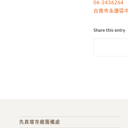
06-2436264
台南市永康區中正路
Share this entry
先真壇寺廟籌備處