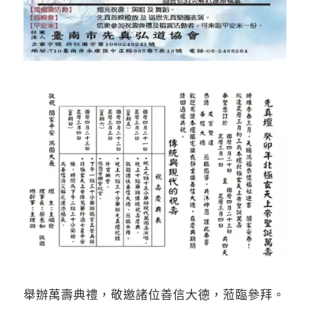
舉辦萬壽典禮，敬邀諸位善信大德，蒞臨參拜。