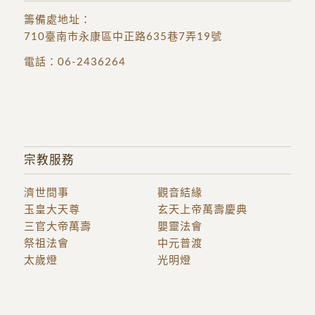
籌備處地址
：
710臺南市永康區中正路635巷7弄19號
電話：
06-2436264
宗教服務
濟世問事
觀音結緣
玉皇大天尊
玄天上帝萬壽慶典
三官大帝萬壽
嬰靈法會
祭祖法會
中元普渡
太歲燈
光明燈