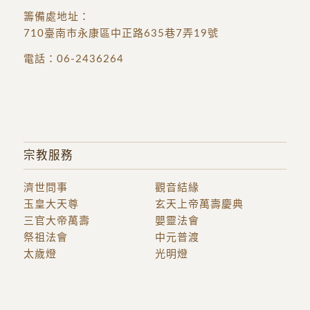
籌備處地址
：
710臺南市永康區中正路635巷7弄19號
電話：
06-2436264
宗教服務
濟世問事
觀音結緣
玉皇大天尊
玄天上帝萬壽慶典
三官大帝萬壽
嬰靈法會
祭祖法會
中元普渡
太歲燈
光明燈