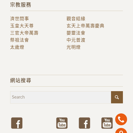
宗教服務
濟世問事
觀音結緣
玉皇大天尊
玄天上帝萬壽慶典
三官大帝萬壽
嬰靈法會
祭祖法會
中元普渡
太歲燈
光明燈
網站搜尋