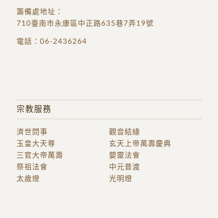
籌備處地址
：
710臺南市永康區中正路635巷7弄19號
電話：
06-2436264
宗教服務
濟世問事
觀音結緣
玉皇大天尊
玄天上帝萬壽慶典
三官大帝萬壽
嬰靈法會
祭祖法會
中元普渡
太歲燈
光明燈