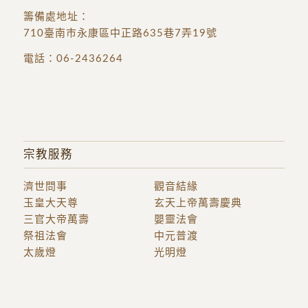
籌備處地址
：
710臺南市永康區中正路635巷7弄19號
電話：
06-2436264
宗教服務
濟世問事
觀音結緣
玉皇大天尊
玄天上帝萬壽慶典
三官大帝萬壽
嬰靈法會
祭祖法會
中元普渡
太歲燈
光明燈