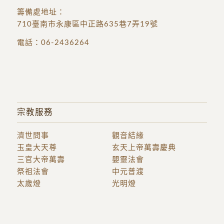
籌備處地址
：
710臺南市永康區中正路635巷7弄19號
電話：
06-2436264
宗教服務
濟世問事
觀音結緣
玉皇大天尊
玄天上帝萬壽慶典
三官大帝萬壽
嬰靈法會
祭祖法會
中元普渡
太歲燈
光明燈