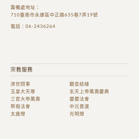
籌備處地址
：
710臺南市永康區中正路635巷7弄19號
電話：
06-2436264
宗教服務
濟世問事
觀音結緣
玉皇大天尊
玄天上帝萬壽慶典
三官大帝萬壽
嬰靈法會
祭祖法會
中元普渡
太歲燈
光明燈