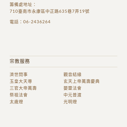
籌備處地址
：
710臺南市永康區中正路635巷7弄19號
電話：
06-2436264
宗教服務
濟世問事
觀音結緣
玉皇大天尊
玄天上帝萬壽慶典
三官大帝萬壽
嬰靈法會
祭祖法會
中元普渡
太歲燈
光明燈