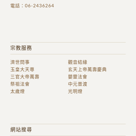
電話：
06-2436264
宗教服務
濟世問事
觀音結緣
玉皇大天尊
玄天上帝萬壽慶典
三官大帝萬壽
嬰靈法會
祭祖法會
中元普渡
太歲燈
光明燈
網站搜尋