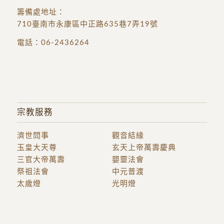
籌備處地址
：
710臺南市永康區中正路635巷7弄19號
電話：
06-2436264
宗教服務
濟世問事
觀音結緣
玉皇大天尊
玄天上帝萬壽慶典
三官大帝萬壽
嬰靈法會
祭祖法會
中元普渡
太歲燈
光明燈