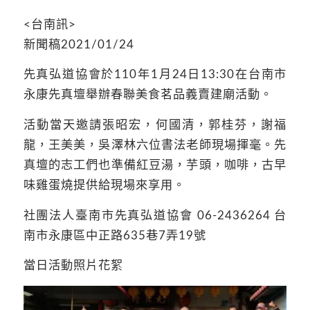
<台南訊>
新聞稿2021/01/24
先真弘道協會於110年1月24日13:30在台南市
永康先真壇舉辦春聯美食茗品義賣建廟活動。
活動當天邀請張昭宏，何國清，郭桂芬，謝福
龍，王美美，吳澤林六位書法老師現場揮毫。先
真壇的志工們也準備紅豆湯，芋頭，咖啡，古早
味雞蛋燒提供給現場來享用。
社團法人臺南市先真弘道協會 06-2436264 台
南市永康區中正路635巷7弄19號
當日活動照片花絮