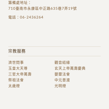
籌備處地址
：
710臺南市永康區中正路635巷7弄19號
電話：
06-2436264
宗教服務
濟世問事
觀音結緣
玉皇大天尊
玄天上帝萬壽慶典
三官大帝萬壽
嬰靈法會
祭祖法會
中元普渡
太歲燈
光明燈