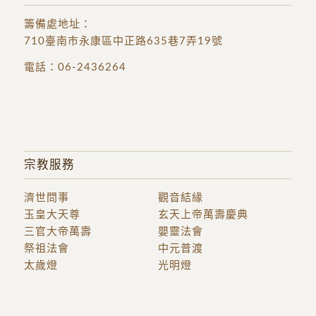
籌備處地址
：
710臺南市永康區中正路635巷7弄19號
電話：
06-2436264
宗教服務
濟世問事
觀音結緣
玉皇大天尊
玄天上帝萬壽慶典
三官大帝萬壽
嬰靈法會
祭祖法會
中元普渡
太歲燈
光明燈