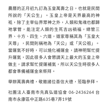
農曆的正月初九訂為玉皇萬壽之日，也就是民間
所說的「天公生」。玉皇上帝是天界最高的神
祗，除了主宰仙界眾神之外，人類和鬼魂也都歸
祂掌管，能注定人類的生死吉凶禍福，總管三
界、十方、四生、六道，道家尊稱其為「玉皇大
天尊」，民間則稱祂為「天公」或「天公祖」。
當運氣不好時，可以燒化補運金，請神明幫忙提
升運氣，因此很多人會懇請天上最大的玉皇上帝
做主，請求幫忙提運補氣，所以天公生時很多人
都會準備補運金來祭拜。
舉辦萬壽典禮，敬邀諸位善信大德，蒞臨參拜。
社團法人臺南市先真弘道協會 06-2436264 台
南市永康區中正路635巷7弄19號