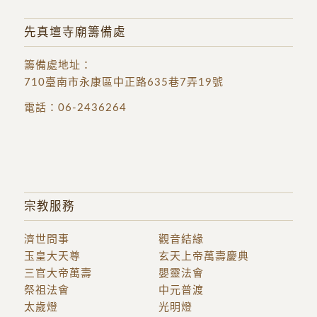
先真壇寺廟籌備處
籌備處地址
：
710臺南市永康區中正路635巷7弄19號
電話：
06-2436264
宗教服務
濟世問事
觀音結緣
玉皇大天尊
玄天上帝萬壽慶典
三官大帝萬壽
嬰靈法會
祭祖法會
中元普渡
太歲燈
光明燈